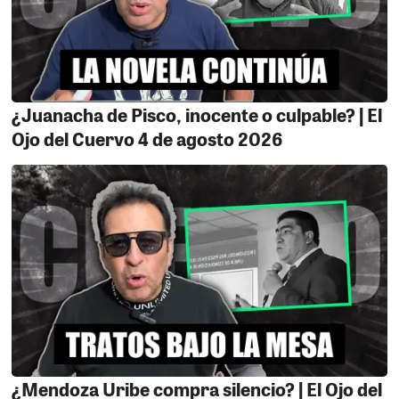
por delante 5 años de estudios. Ya la facultad de
Ciencias de la Comunicación de la UNICA, ha elaborado
un plan de acción para controlar a estos "Angelitos"
quienes estudiarán en el turno noche para que no
tengan excusas y asistan a clases de manera regular.
¿Juanacha de Pisco, inocente o culpable? | El
Consultada nuestra fuente nos dijo que "los tíos", así ya
Ojo del Cuervo 4 de agosto 2026
se les conoce a nuestros amigos periodistas en esta
facultad, no van a pasar por agua tibia y tendrán que
estudiar como se debe; no como el gusano negro que
chuleteaba y extorsionaba a los profesores para que lo
pasen en los cursos.
5- CRUCE A CIEGAS.
Que esta pasando con la Sub
Gerencia de Transporte de Municipalidad de Ica, que no
hace nada para arreglar los semáforos de la mayoría
de cruces de nuestra ciudad. Según los quejosos estos
aparatos funcionan de manera deficiente. Por un lado
dan las señales correctas y por otro están como
¿Mendoza Uribe compra silencio? | El Ojo del
apagados. Ni los semáforos de la plaza de armas