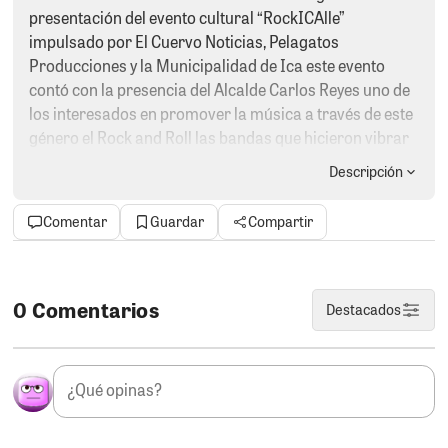
presentación del evento cultural “RockICAlle”
impulsado por El Cuervo Noticias, Pelagatos
Producciones y la Municipalidad de Ica este evento
contó con la presencia del Alcalde Carlos Reyes uno de
los interesados en promover la música a través de este
género el Rock and Roll las bandas que hicieron vibrar
a la gente que se dio cita a este evento fueron DEJAVU,
Descripción
SILICIUM
MERCURIO a propósito Silicium es una banda de
Comentar
Guardar
Compartir
Parcona y todo su repertorio fue temas propios eso es
arte
2- ALERTA.
La Unidad de Delitos Financieros debe de
0 Comentarios
Destacados
estar alerta por estos días porque se viene un carnaval
de regalos donde muchos candidatos se volverán Papá
Noel y regalarán a manos llenas. Esta vez las canastas,
ollas, platos y táper quedarán en segundo plano. Por
ejemplo el exalcalde de Pisco, Juan Mendoza que está