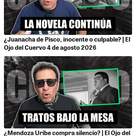
electrónicos. La comunidad universitaria exige
respuestas sobre por qué se prioriza un curso
complementario en vez de resolver la falta de docentes
en Ingeniería Electrónica o es que el amor los lleva
quizás a estos errores, urgente respuesta decano de la
¿Juanacha de Pisco, inocente o culpable? | El
FIMEE Ing Raymundo Calderon.
Ojo del Cuervo 4 de agosto 2026
MAESTROS CESANTES EXIGEN PAGO.
La situación de
los maestros jubilados en Ica genera indignación, ya
que más de 8 meses después de su jubilación, no han
recibido el pago de su Compensación por Tiempo de
Servicios (CTS), a pesar de que la ley lo exige. Acusan a
la Dirección Regional de Educación de Ica (DREI) de
indiferencia y mala gestión, lo que consideran una
vulneración de sus derechos laborales y un acto de
discriminación. Los docentes piden al Gobierno
Regional y al Ministro de Educación que cumplan con la
ley y respeten la dignidad de quienes dedicaron su vida
¿Mendoza Uribe compra silencio? | El Ojo del
a la educación. Denuncian que el incumplimiento no