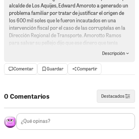
alcalde de Los Aquijes, Edward Amoroto a generado un
problema familiar por tratar de justificar el origen de
los 600 mil soles que le fueron incautados en una
intervención fiscal por el caso de las corruptelas en la
Dirección Regional de Transporte. Amorotto Ramos
para salvar su pellejo dijo que ese dinero que tenía
encaletado era de su hermana quien lo obtuvo según
Descripción
contó por la venta de un terreno. Resulta que eso es una
gran mentira. Su familiar no le dio a guardar nada y la
Comentar
Guardar
Compartir
está metiendo en un grave problema con la justicia más
aún teniendo en cuenta que la señora, es esposa del
alcalde de Santiago, Kiko Carpio y lo fiscales pueden
pensar que el dinero es de esta autoridad.
0 Comentarios
Destacados
EL SINDICATO.
Los alcaldes tienen la responsabilidad
de cumplir con los pactos colectivos de los
trabajadores municipales, pero también estos últimos
deben honrar sus obligaciones hacia el municipio. Esto