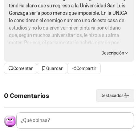
tendría claro que su regreso a la Universidad San Luis
Gonzaga sería poco menos que imposible. En la UNICA
lo consideran el enemigo número uno de esta casa de
estudios y no lo quieren ver ni en pintura por el daño
que, según muchos universitarios, le hizo a su alma
mater. Por eso, el parlamentario habría optado por
asegurarse una chambita en la Universidad César
Descripción
Vallejo, del “Chato” Acuña, mientras baja la marea y la
indignación de la comunidad universitaria se enfría. Y
Comentar
Guardar
Compartir
es que difícilmente olvidarán que Marticorena respaldó
la creación de universidades de papel, decisión que
terminó golpeando duramente a la UNICA y que le
habría significado la pérdida de más de 30 millones de
0 Comentarios
Destacados
soles de presupuesto. Hoy, el docente que alguna vez
caminó por los pasillos de la universidad como uno
más, carga ahora con el título que muchos le ponen sin
dudar: el gran traidor de la UNICA.