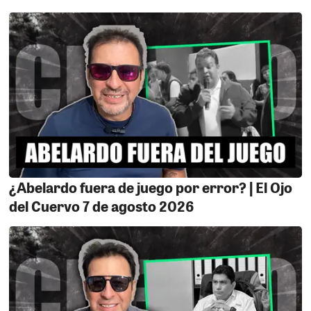
MARCONA DESPIERTA.
La paciencia del pueblo de
Marcona llegó a su límite. La sociedad civil se cansó de
convivir con la corrupción, la delincuencia y el
abandono de autoridades incapaces que, pese a
manejar más de 300 millones de soles al año, tienen al
distrito minero sin agua potable digna y sumido en la
oscuridad durante varias horas de la noche. Mientras
el sicariato y la inseguridad avanzan, la gestión
encabezada por Rosales brilla por su ineptitud. Los
marconenses ya no soportan más promesas vacías ni
autoridades indolentes que han convertido a Marcona
en tierra de nadie. Por eso, hoy miércoles 27 de mayo,
¿Abelardo fuera de juego por error? | El Ojo
desde las 3:30 p. m., la población saldrá a las calles en
del Cuervo 7 de agosto 2026
una gran marcha contra la delincuencia, el sicariato y
la corrupción. El punto de concentración será el parque
del A.H. “Víctor Raúl Haya de la Torre”.
EL TÚNEL DEL SAPO.
Algo que parecía imposible
ocurrió: el Ministerio de Cultura dio luz verde, de