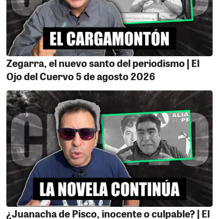
manera inesperada, al tan anhelado proyecto y demás
campaña electoral de Jorge Bravo denominado “El
Túnel del Sapo”, mediante el oficio N° 0013-2016-DSPM.
Se trata de una obra que unirá los distritos de Nasca y
Vista Alegre, a través por Los Paredones, mediante la
Zegarra, el nuevo santo del periodismo | El
construcción de un túnel. De esta forma, se mejorará la
Ojo del Cuervo 5 de agosto 2026
transitabilidad y se evitará el caos vehicular,
especialmente en horas punta. Esto no significa que
Bravo logre inaugurar la obra antes de terminar su
gestión; se trata solo del primer paso, y uno de los más
importantes, para hacer realidad la iniciativa. A partir
de aquí se avanzará en la elaboración del expediente
técnico que es otro trámite complejo, luego en la
búsqueda del financiamiento y, finalmente, en la
licitación de la obra. Son pasos que podrán ser
continuados por el nuevo alcalde electo, siempre y
cuando figure entre sus prioridades de gestión.
¿Juanacha de Pisco, inocente o culpable? | El
Y AHORA ¿QUIÉN PODRÁ SALVARNOS?.
Los jefes de