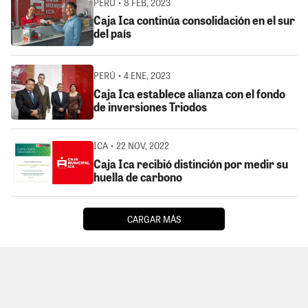
PERÚ • 8 FEB, 2023
Caja Ica continúa consolidación en el sur
del país
PERÚ • 4 ENE, 2023
Caja Ica establece alianza con el fondo
de inversiones Triodos
ICA • 22 NOV, 2022
Caja Ica recibió distinción por medir su
huella de carbono
CARGAR MÁS