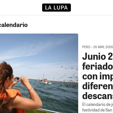
calendario
PERÚ • 26 MAY, 202
Junio 
feriado
con im
diferen
descan
El calendario de j
festividad de San