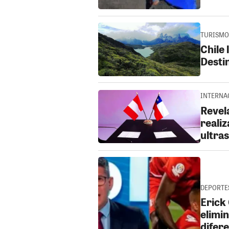
TURISMO 
Chile 
Desti
INTERNAC
Revela
realiz
ultra
DEPORTES
Erick
elimi
difere