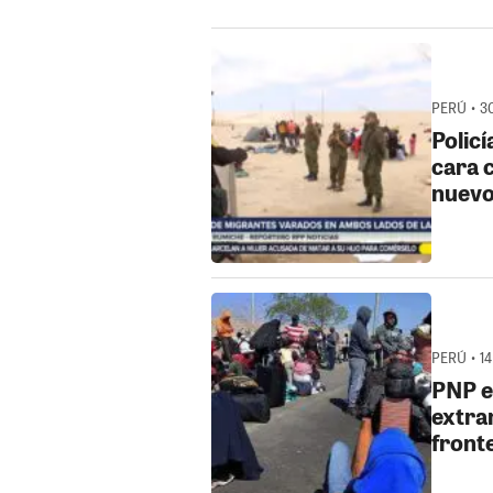
PERÚ • 3
Polic
cara 
nuevo
PERÚ • 14
PNP e
extran
front