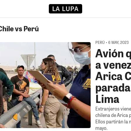
Chile vs Perú
PERÚ • 6 MAY, 2023
Avión 
a vene
Arica C
parada 
Lima
Extranjeros vien
chilena de Arica
Ellos partirán l
mayo.