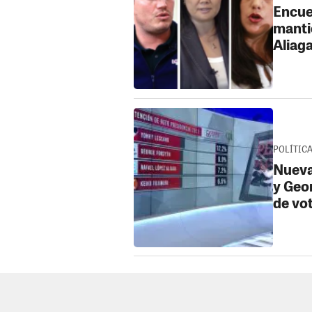
Encue
manti
Aliag
POLÍTICA 
Nueva
y Geo
de vo