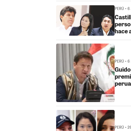
PERÚ • 6
Castil
perso
hace 
PERÚ • 6 
Guido 
premi
perua
PERÚ • 2