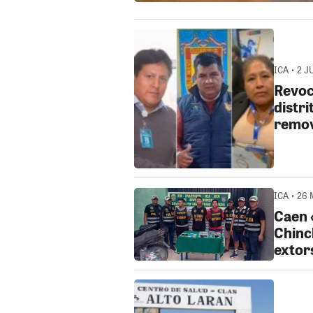
ICA • 2 J
Revoc
distri
remov
ICA • 26 
Caen 
Chinc
extor