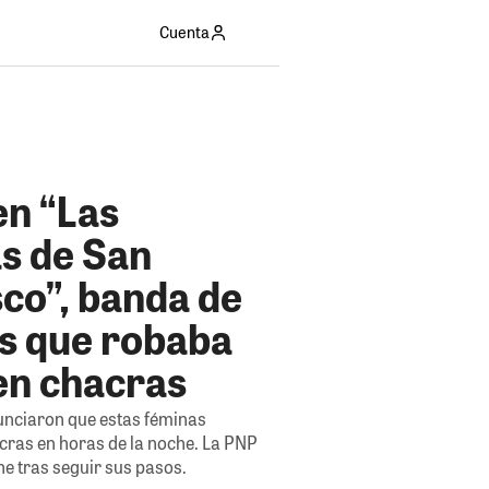
Cuenta
en “Las
as de San
co”, banda de
s que robaba
en chacras
unciaron que estas féminas
acras en horas de la noche. La PNP
e tras seguir sus pasos.