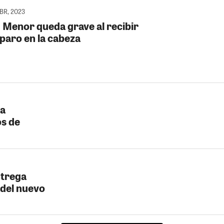
ABR, 2023
: Menor queda grave al recibir
sparo en la cabeza
ua
os de
ntrega
 del nuevo