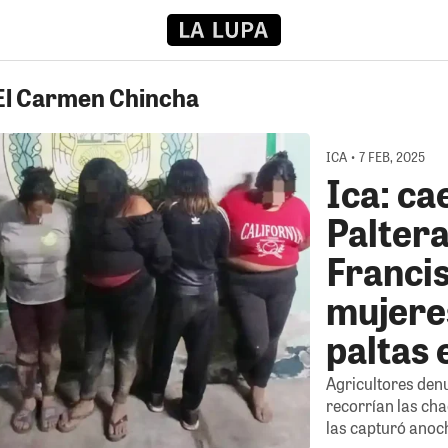
 El Carmen Chincha
ICA • 7 FEB, 2025
Ica: ca
Palter
Francis
mujere
paltas 
Agricultores den
recorrían las ch
las capturó anoch