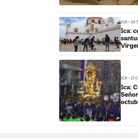
ICA • 26 
Ica: c
santua
Virge
ICA • 21 
Ica: C
Señor
octub