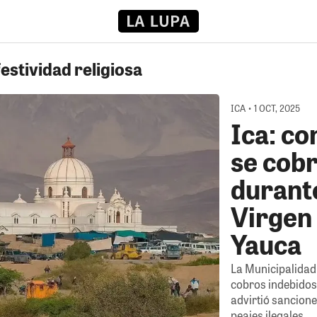
estividad religiosa
ICA • 1 OCT, 2025
Ica: co
se cob
durante
Virgen 
Yauca
La Municipalidad
cobros indebidos 
advirtió sancione
peajes ilegales.