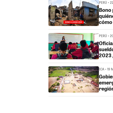
PERÚ • 2
Bono 
quiéne
cómo 
PERÚ • 2
Ofici
sueld
2023 
ICA • 19 
Gobie
emerg
región