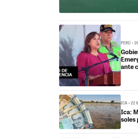
PERÚ • 2
Gobie
Emerg
ante 
ICA • 22 
Ica: 
soles