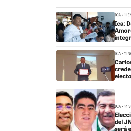
ICA • 11 
Ica: 
Amoro
integ
ICA • 11 
Carlo
crede
electo
ICA • 14 
Elecci
del J
será 