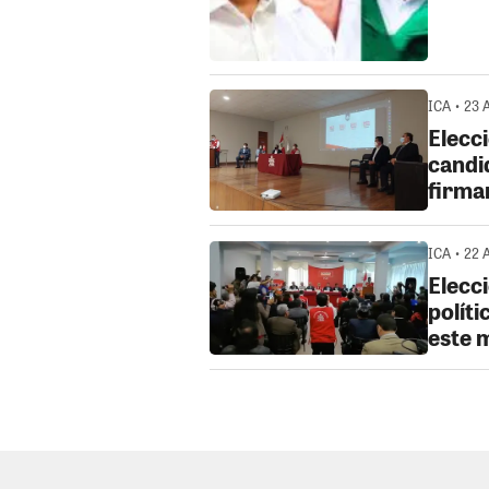
ICA • 23 
Elecc
candi
firma
ICA • 22 
Elecc
políti
este 