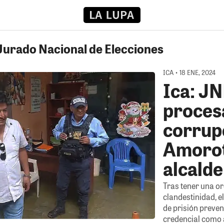
 Jurado Nacional de Elecciones
ICA • 18 ENE, 2024
Ica: JN
proces
corrup
Amoro
alcalde
Tras tener una o
clandestinidad, e
de prisión prevent
credencial como 