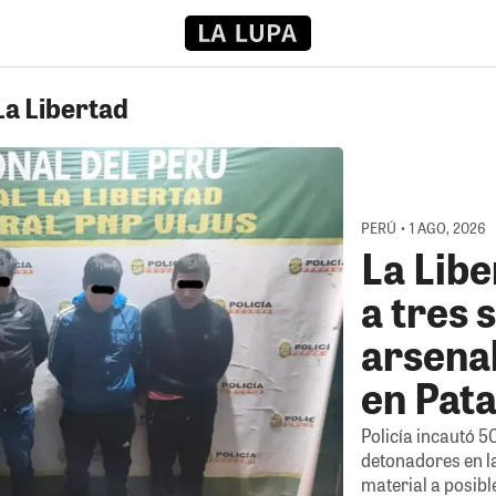
La Libertad
PERÚ • 1 AGO, 2026
La Lib
a tres 
arsenal
en Pat
Policía incautó 5
detonadores en la
material a posibl