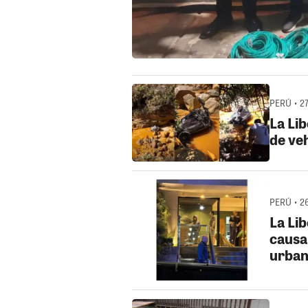
PERÚ • 2
La Lib
de ve
PERÚ • 2
La Li
causa
urbani