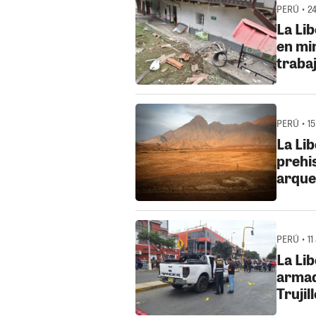
PERÚ • 2
La Li
en mi
traba
PERÚ • 1
La Li
prehis
arque
PERÚ • 11
La Li
armad
Trujil