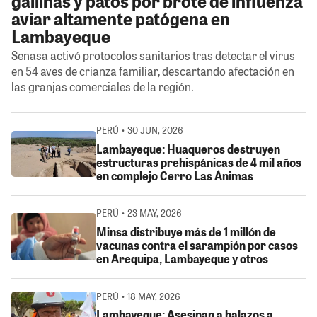
gallinas y patos por brote de influenza
aviar altamente patógena en
Lambayeque
Senasa activó protocolos sanitarios tras detectar el virus
en 54 aves de crianza familiar, descartando afectación en
las granjas comerciales de la región.
PERÚ • 30 JUN, 2026
Lambayeque: Huaqueros destruyen
estructuras prehispánicas de 4 mil años
en complejo Cerro Las Ánimas
PERÚ • 23 MAY, 2026
Minsa distribuye más de 1 millón de
vacunas contra el sarampión por casos
en Arequipa, Lambayeque y otros
PERÚ • 18 MAY, 2026
Lambayeque: Asesinan a balazos a