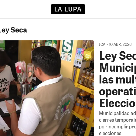
Ley Seca
ICA • 10 ABR, 2026
Ley Sec
Municip
las mul
operati
Elecci
Municipalidad ad
cierres temporal
por incumplir pro
elecciones.