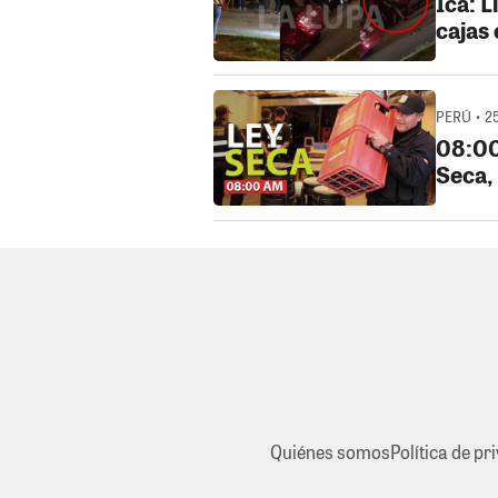
Ica: 
cajas 
PERÚ • 2
08:00
Seca,
Quiénes somos
Política de pr