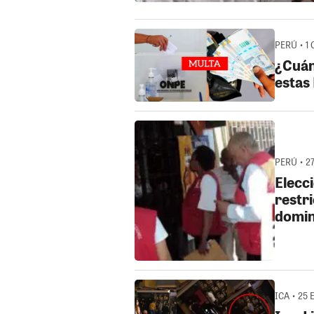
PERÚ • 1 
¿Cuán
estas
PERÚ • 27
Elecc
restri
domin
ICA • 25 