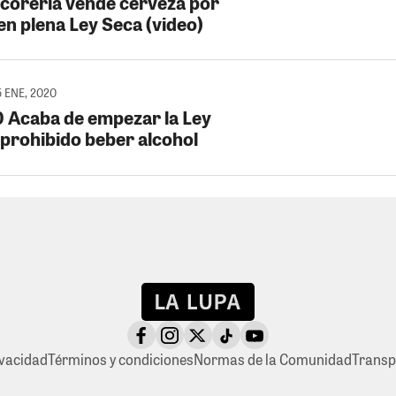
Licorería vende cerveza por
en plena Ley Seca (video)
5 ENE, 2020
 Acaba de empezar la Ley
 prohibido beber alcohol
ivacidad
Términos y condiciones
Normas de la Comunidad
Transp