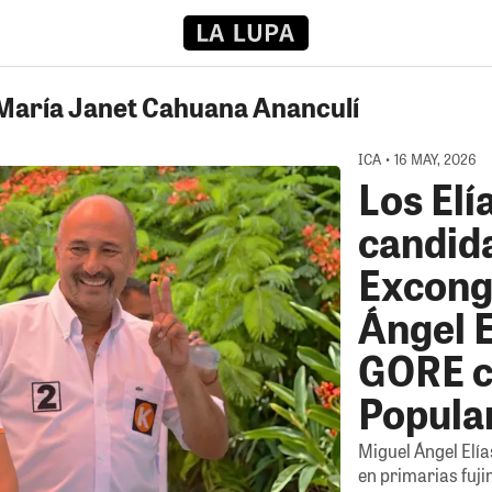
 María Janet Cahuana Ananculí
ICA • 16 MAY, 2026
Los Elí
candida
Excong
Ángel E
GORE c
Popula
Miguel Ángel Elía
en primarias fuji