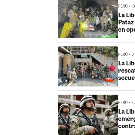
PERÚ • 1
La Li
Pataz
en op
PERÚ • 8
La Li
resca
secue
PERÚ • 2
La Li
emerg
contr