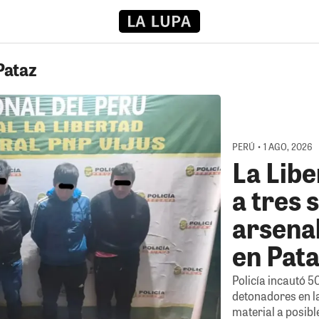
Pataz
PERÚ • 1 AGO, 2026
La Lib
a tres 
arsenal
en Pat
Policía incautó 5
detonadores en la
material a posibl