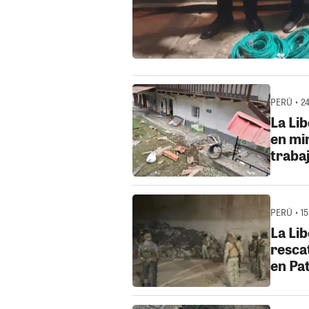
PERÚ • 2
La Li
en mi
traba
PERÚ • 15
La Li
resca
en Pa