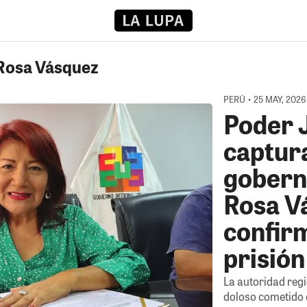
 Rosa Vásquez
PERÚ • 25 MAY, 2026
Poder 
captura
gobern
Rosa V
confir
prisión
La autoridad reg
doloso cometido 