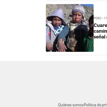
PERÚ • 7
Cuare
camin
señal 
Quiénes somos
Política de pr