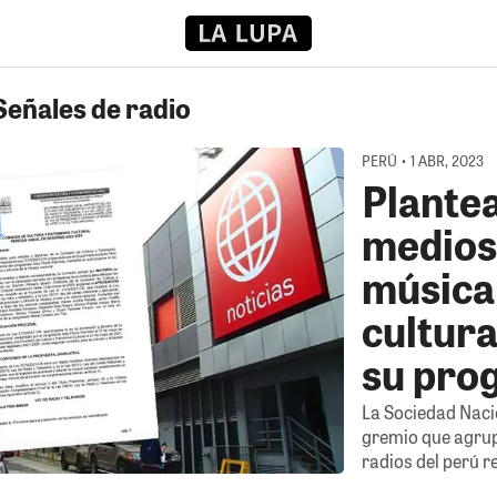
Señales de radio
PERÚ • 1 ABR, 2023
Plantea
medios
música
cultura
su pro
La Sociedad Nacio
gremio que agrupa
radios del perú r