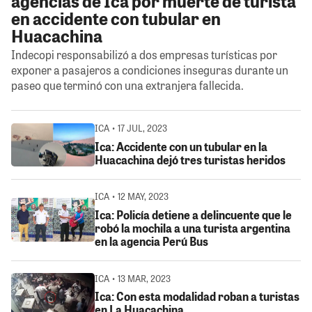
agencias de Ica por muerte de turista
en accidente con tubular en
Huacachina
Indecopi responsabilizó a dos empresas turísticas por
exponer a pasajeros a condiciones inseguras durante un
paseo que terminó con una extranjera fallecida.
ICA • 17 JUL, 2023
Ica: Accidente con un tubular en la
Huacachina dejó tres turistas heridos
ICA • 12 MAY, 2023
Ica: Policía detiene a delincuente que le
robó la mochila a una turista argentina
en la agencia Perú Bus
ICA • 13 MAR, 2023
Ica: Con esta modalidad roban a turistas
en La Huacachina