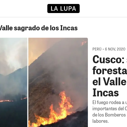
Valle sagrado de los Incas
PERÚ • 6 NOV, 2020
Cusco: 
forest
el Vall
Incas
El fuego rodea a
importantes del C
de los Bomberos 
labores.