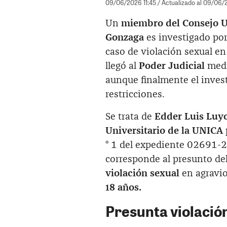
09/06/2026 11:45
/ Actualizado al 09/06/
Un
miembro del Consejo Un
Gonzaga
es investigado por
caso de violación sexual en
llegó al
Poder Judicial
medi
aunque finalmente el invest
restricciones.
Se trata de
Edder Luis Luy
Universitario de la UNICA
° 1 del expediente 02691-
corresponde al presunto del
violación sexual
en agravio 
18 años.
Presunta violació