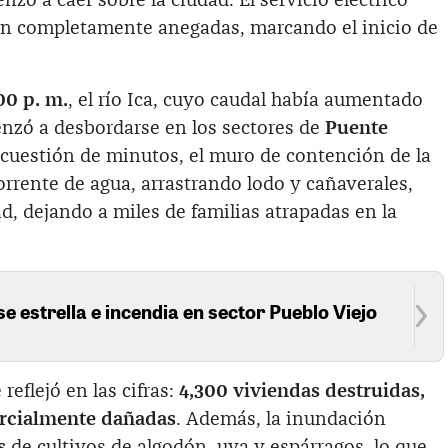
zó a caer sobre la ciudad. El servicio eléctrico
ron completamente anegadas, marcando el inicio de
00 p. m.
, el río Ica, cuyo caudal había aumentado
nzó a desbordarse en los sectores de
Puente
 cuestión de minutos, el muro de contención de la
torrente de agua, arrastrando lodo y cañaverales,
ad, dejando a miles de familias atrapadas en la
se estrella e incendia en sector Pueblo Viejo
reflejó en las cifras:
4,300 viviendas destruidas,
arcialmente dañadas
. Además, la inundación
s
de cultivos de algodón, uva y espárragos, lo que