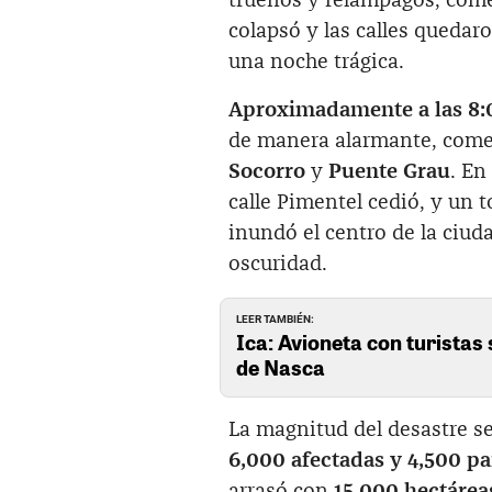
truenos y relámpagos, comen
colapsó y las calles queda
una noche trágica.
Aproximadamente a las 8:
de manera alarmante, come
Socorro
y
Puente Grau
. En
calle Pimentel cedió, y un 
inundó el centro de la ciud
oscuridad.
LEER TAMBIÉN:
Ica: Avioneta con turistas 
de Nasca
La magnitud del desastre se 
6,000 afectadas y 4,500 p
arrasó con
15,000 hectárea