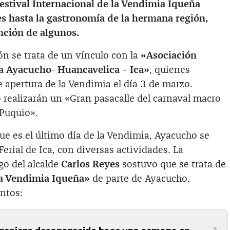
Festival Internacional de la Vendimia Iqueña
es hasta la gastronomía de la hermana región,
nción de algunos.
n se trata de un vínculo con la
«Asociación
va Ayacucho- Huancavelica – Ica»
, quienes
e apertura de la Vendimia el día 3 de marzo.
 realizarán un «Gran pasacalle del carnaval macro
 Puquio».
que es el último día de la Vendimia, Ayacucho se
erial de Ica, con diversas actividades. La
go del alcalde
Carlos Reyes
sostuvo que se trata de
la Vendimia Iqueña»
de parte de Ayacucho.
entos:
ngeniero desaparecido hace una semana en