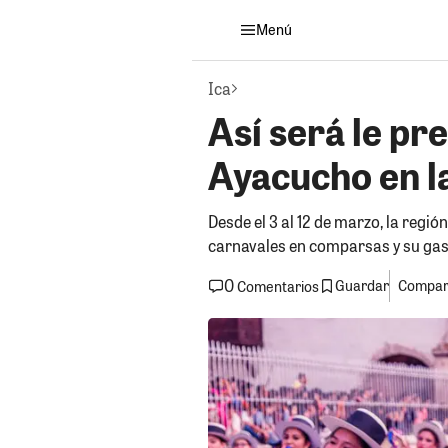
Menú
Ica
Así será le pr
Ayacucho en l
Desde el 3 al 12 de marzo, la reg
carnavales en comparsas y su ga
0
Guardar
Compart
Comentarios