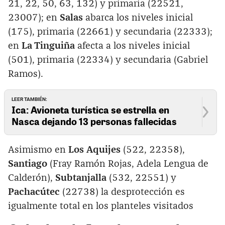
21, 22, 50, 63, 132) y primaria (22521,
23007); en
Salas
abarca los niveles inicial
(175), primaria (22661) y secundaria (22333);
en
La Tinguiña
afecta a los niveles inicial
(501), primaria (22334) y secundaria (Gabriel
Ramos).
LEER TAMBIÉN:
Ica: Avioneta turística se estrella en
Nasca dejando 13 personas fallecidas
Asimismo en
Los Aquijes
(522, 22358),
Santiago
(Fray Ramón Rojas, Adela Lengua de
Calderón),
Subtanjalla
(532, 22551) y
Pachacútec
(22738) la desprotección es
igualmente total en los planteles visitados