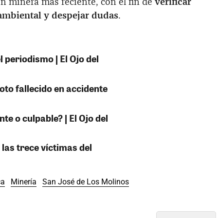
n minera más reciente, con el fin de
verificar
 ambiental y despejar dudas
.
 periodismo | El Ojo del
oto fallecido en accidente
e o culpable? | El Ojo del
 las trece víctimas del
ca
Minería
San José de Los Molinos