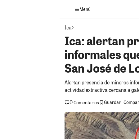
Menú
Ica
Ica: alertan p
informales qu
San José de L
Alertan presencia de mineros inf
actividad extractiva cercana a ga
0
Guardar
Compart
Comentarios