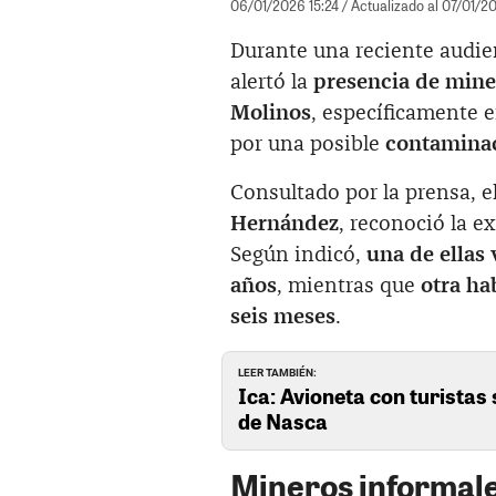
06/01/2026 15:24
/ Actualizado al 07/01/2
Durante una reciente audien
alertó la
presencia de miner
Molinos
, específicamente 
por una posible
contaminac
Consultado por la prensa, e
Hernández
, reconoció la e
Según indicó,
una de ellas
años
, mientras que
otra ha
seis meses
.
LEER TAMBIÉN:
Ica: Avioneta con turistas 
de Nasca
Mineros informale