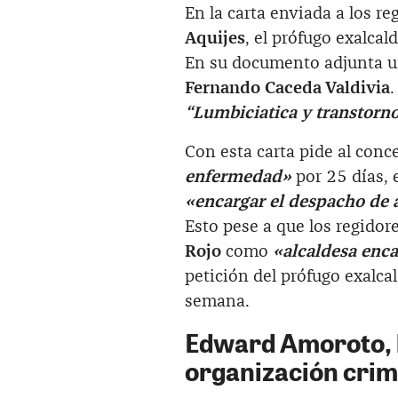
En la carta enviada a los re
Aquijes
, el prófugo exalca
En su documento adjunta 
Fernando Caceda Valdivia
.
“Lumbiciatica y transtorn
Con esta carta pide al conc
enfermedad»
por 25 días,
«encargar el despacho de 
Esto pese a que los regidor
Rojo
como
«alcaldesa enc
petición del prófugo exalca
semana.
Edward Amoroto, 
organización crim