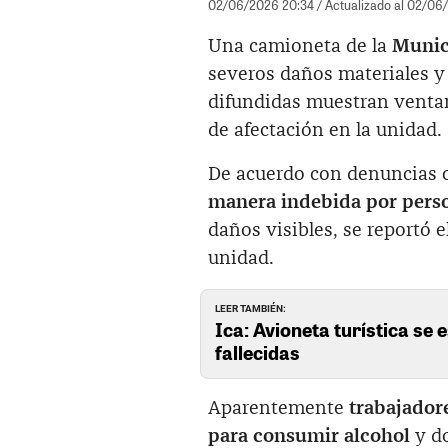
02/06/2026 20:34
/ Actualizado al 02/06
Una camioneta de la
Munici
severos daños materiales y 
difundidas muestran ventan
de afectación en la unidad.
De acuerdo con denuncias c
manera indebida por person
daños visibles, se reportó e
unidad.
LEER TAMBIÉN:
Ica: Avioneta turística se
fallecidas
Aparentemente
trabajador
para consumir alcohol
y do