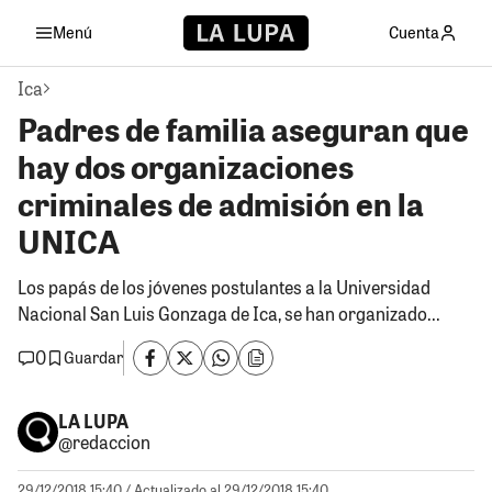
Menú
Cuenta
Ica
Padres de familia aseguran que
hay dos organizaciones
criminales de admisión en la
UNICA
Los papás de los jóvenes postulantes a la Universidad
Nacional San Luis Gonzaga de Ica, se han organizado...
0
Guardar
LA LUPA
@redaccion
29/12/2018 15:40
/ Actualizado al 29/12/2018 15:40