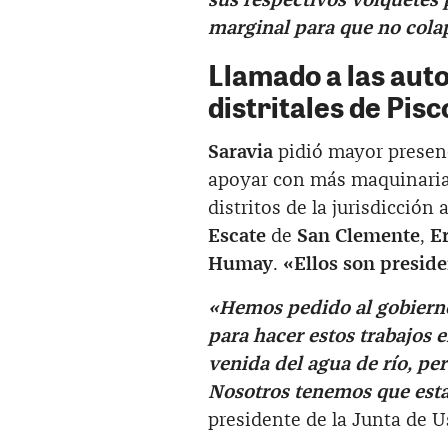
sus respectivos volquetes 
marginal para que no cola
Llamado a las auto
distritales de Pisc
Saravia
pidió mayor presenc
apoyar con más maquinarias
distritos de la jurisdicción 
Escate
de
San Clemente
,
E
Humay
.
«Ellos son preside
«Hemos pedido al gobierno
para hacer estos trabajos e
venida del agua de río, pe
Nosotros tenemos que esta
presidente de la Junta de U