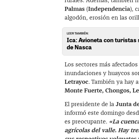
rurales. Además, también 
Palmas
(
Independencia
), 
algodón, erosión en las orill
LEER TAMBIÉN:
Ica: Avioneta con turistas 
de Nasca
Los sectores más afectados 
inundaciones y huaycos son
Letrayoc
. También ya hay 
Monte Fuerte, Chongos, Let
El presidente de la
Junta d
informó este domingo desde
es preocupante.
«La cuenca
agrícolas del valle. Hay t