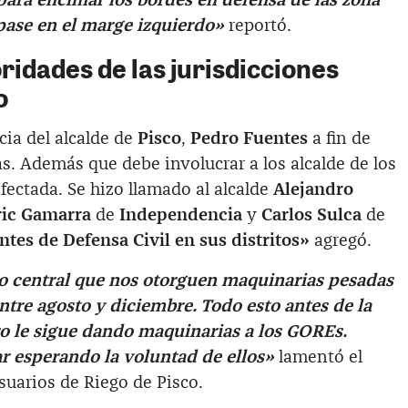
para encimar los bordes en defensa de las zona
pase en el marge izquierdo»
reportó.
ridades de las jurisdicciones
o
ia del alcalde de
Pisco
,
Pedro Fuentes
a fin de
. Además que debe involucrar a los alcalde de los
afectada. Se hizo llamado al alcalde
Alejandro
ric Gamarra
de
Independencia
y
Carlos Sulca
de
ntes de Defensa Civil en sus distritos»
agregó.
 central que nos otorguen maquinarias pesadas
ntre agosto y diciembre. Todo esto antes de la
ro le sigue dando maquinarias a los GOREs.
r esperando la voluntad de ellos»
lamentó el
suarios de Riego de Pisco.