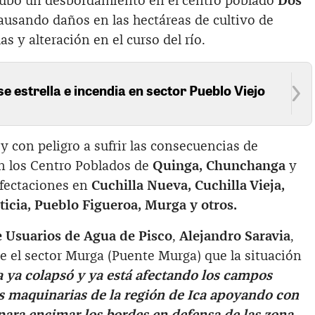
hubo un desbordamiento en el centro poblado
Dos
causando daños en las hectáreas de cultivo de
as y alteración en el curso del río.
se estrella e incendia en sector Pueblo Viejo
y con peligro a sufrir las consecuencias de
 los Centro Poblados de
Quinga, Chunchanga
y
afectaciones en
Cuchilla Nueva, Cuchilla Vieja,
icia, Pueblo Figueroa, Murga y otros.
e Usuarios de Agua de Pisco
,
Alejandro Saravia
,
 el sector Murga (Puente Murga) que la situación
 ya colapsó y ya está afectando los campos
res maquinarias de la región de Ica apoyando con