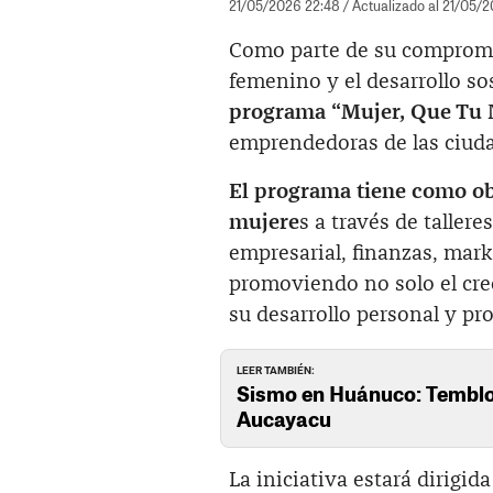
21/05/2026 22:48
/ Actualizado al 21/05/
Como parte de su compromi
femenino y el desarrollo so
programa “Mujer, Que Tu 
emprendedoras de las ciuda
El programa tiene como obj
mujere
s a través de taller
empresarial, finanzas, marke
promoviendo no solo el cr
su desarrollo personal y pro
LEER TAMBIÉN:
Sismo en Huánuco: Temblor
Aucayacu
La iniciativa estará dirig