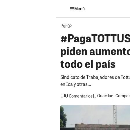
Menú
Perú
#PagaTOTTUS: 
piden aumento 
todo el país
Sindicato de Trabajadores de Tottu
en Ica y otras...
0
Guardar
Compart
Comentarios