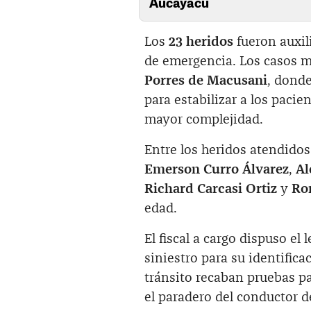
Aucayacu
Los
23 heridos
fueron auxil
de emergencia. Los casos m
Porres de Macusani
, dond
para estabilizar a los pacie
mayor complejidad.
Entre los heridos atendido
Emerson Curro Álvarez
,
Al
Richard Carcasi Ortiz
y
Ro
edad.
El fiscal a cargo dispuso el
siniestro para su identifica
tránsito recaban pruebas pa
el paradero del conductor d