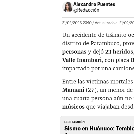
Alexandra Puentes
@Redacción
21/02/2026 23:10
/ Actualizado al 21/02/2
Un accidente de tránsito o
distrito de Patambuco, pro
personas
y dejó
23 heridos
Valle Inambari
, con placa
B
impactado por una camione
Entre las víctimas mortales
Mamani
(27), un menor de 
una cuarta persona aún no i
músicos
que viajaban desd
LEER TAMBIÉN:
Sismo en Huánuco: Temblor