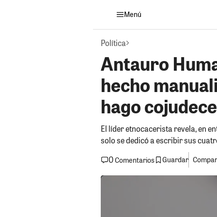
Menú
Política
Antauro Huma
hecho manualid
hago cojudece
El líder etnocacerista revela, en en
solo se dedicó a escribir sus cuatr
0
Guardar
Compart
Comentarios