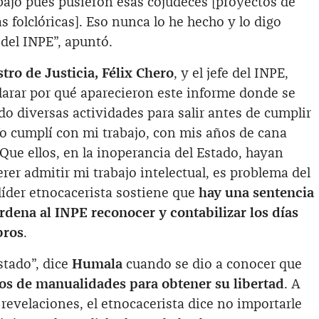
abajo pues pusieron esas cojudeces [proyectos de
as folclóricas]. Eso nunca lo he hecho y lo digo
del INPE”, apuntó.
tro de Justicia, Félix Chero
, y el jefe del INPE,
clarar por qué aparecieron este informe donde se
ado diversas actividades para salir antes de cumplir
Yo cumplí con mi trabajo, con mis años de cana
. Que ellos, en la inoperancia del Estado, hayan
rer admitir mi trabajo intelectual, es problema del
 líder etnocacerista sostiene que
hay una sentencia
ordena al INPE reconocer y contabilizar los días
bros
.
stado”, dice
Humala
cuando se dio a conocer que
os de manualidades para obtener su libertad
. A
 revelaciones, el etnocacerista dice no importarle