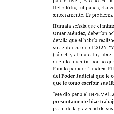
para el INPE, esto no es tr
Hello Kitty, tulipanes, danz
sinceramente. Es problema 
Humala
señala que el
minis
Omar Méndez
, deberían a
detalla que él habría realiz
su sentencia en el 2024. “
(cárcel) y ahora estoy libre
querido inventar por no que
Estado peruano”, indica. El
del Poder Judicial que le 
que le tomó escribir sus li
“Me dio pena el INPE y el E
presuntamente hizo trabaj
pesar de la gravedad de sus