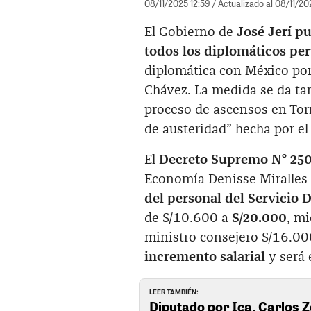
08/11/2025 12:59
/ Actualizado al 08/11/20
El Gobierno de
José Jerí p
todos los diplomáticos pe
diplomática con México por 
Chávez. La medida se da ta
proceso de ascensos en Torr
de austeridad” hecha por el 
El
Decreto Supremo N° 25
Economía Denisse Miralles y
del personal del Servicio 
de S/10.600 a
S/20.000
, m
ministro consejero S/16.00
incremento salarial
y será 
LEER TAMBIÉN:
Diputado por Ica, Carlos 