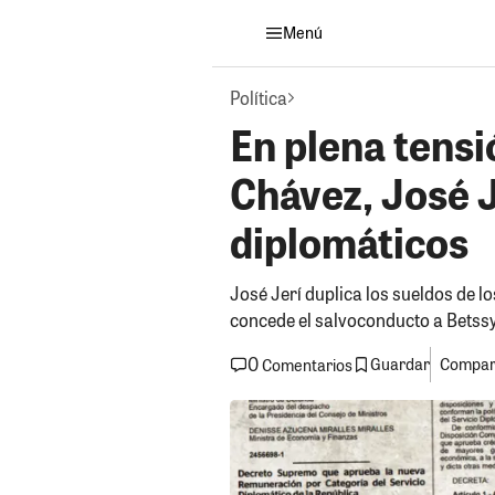
Menú
Política
En plena tens
Chávez, José J
diplomáticos
José Jerí duplica los sueldos de l
concede el salvoconducto a Betss
0
Guardar
Compart
Comentarios