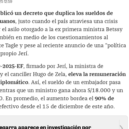
25 12:59
ublicó un decreto que duplica los sueldos de
ruanos
, justo cuando el país atraviesa una crisis
el asilo otorgado a la ex primera ministra Betssy
mbién en medio de los cuestionamientos al
e Tagle y pese al reciente anuncio de una “política
propio Jerí.
0-2025-EF
, firmado por Jerí, la ministra de
 el canciller Hugo de Zela,
eleva la remuneración
Diplomático
. Así, el sueldo de un embajador pasa
ientras que un ministro gana ahora S/18.000 y un
0. En promedio, el aumento bordea el
90% de
efectivo desde el 15 de diciembre de este año.
Zegarra aparece en investigación por