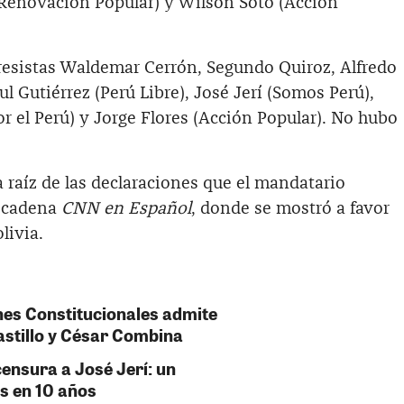
Renovación Popular) y Wilson Soto (Acción
resistas Waldemar Cerrón, Segundo Quiroz, Alfredo
ul Gutiérrez (Perú Libre), José Jerí (Somos Perú),
 el Perú) y Jorge Flores (Acción Popular). No hubo
 raíz de las declaraciones que el mandatario
a cadena
CNN en Español
, donde se mostró a favor
livia.
es Constitucionales admite
stillo y César Combina
ensura a José Jerí: un
s en 10 años