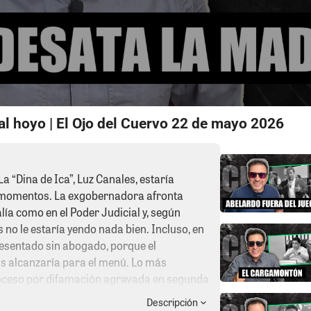
al hoyo | El Ojo del Cuervo 22 de mayo 2026
La “Dina de Ica”, Luz Canales, estaría
 momentos. La exgobernadora afronta
lía como en el Poder Judicial y, según
s no le estaría yendo nada bien. Incluso, en
esentado sin abogado, porque el
as alcanzaría para el menú. Lo más
oceso por difamación agravada en segunda
a prisión, pero quedó inhabilitada para
Descripción