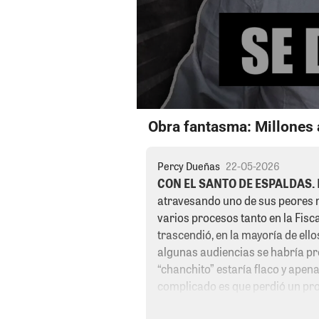
Obra fantasma: Millones 
Percy Dueñas
22-05-2026
CON EL SANTO DE ESPALDAS.
atravesando uno de sus peores
varios procesos tanto en la Fisca
trascendió, en la mayoría de ello
algunas audiencias se habría pr
“chanchito” estaría flaco y apen
complicado es que perdió un pr
instancia. Canales Trillo no irá 