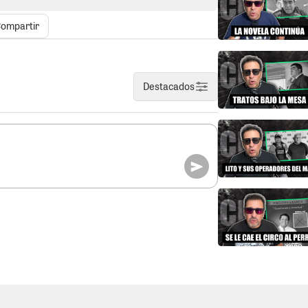
 pagar una reparación civil superior a los
ría que comenzar a cancelar. El problema es
ompartir
 más “misia” que el Chavo del Ocho.
IONES.
Si Alonso Navarro y “Chancho”
este domingo serían elegidos candidatos
Destacados
 cantando victoria antes de tiempo.
ompañarlos, la impugnación presentada
a 2, Carlos Centeno, promete traer cola.
n 2018 logró dejar fuera de carrera a las
a y “Tabolacha” Martínez. Según se
a argumentos sólidos para que la ONPE
assa. Ojo, que esto no termina el 24 de
an cortarles la cabeza políticamente.
como lo esperábamos, las aventuras de
lícula resulta que este funcionario no es
ya fue gerente cuando el finadito Edward
dad, y adivinen ¿que gran trabajo hizo?,