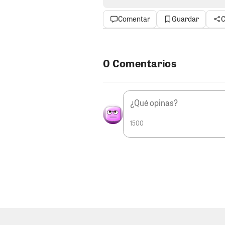
ejercer cargos públicos y deberá
50 mil soles, monto que ya tend
Comentar
Guardar
C
que no tendría trabajo y estaría
NO PARTICIPARÍAN EN ELECC
Massa están celebrando porque 
0 Comentarios
de Acción Popular, podrían estar
Aunque hoy la suerte parece ac
por el personero legal de la List
Centeno ya tiene antecedentes: e
candidaturas de Eduardo Cabrer
1500
comenta, la impugnación tendrí
pueda bajarse al chinchano y a M
mayo. En el camino todavía podrí
SE DESATA LA MADEJA.
Tal y 
“Pepe el vivo” Villalba, son de pe
nuevo en la Muni de los Aquijes 
Amoroto estaba en la clandestini