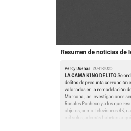
Resumen de noticias de I
Percy Dueñas
20-11-2025
LA CAMA KING DE LITO.
Se ord
delitos de presunta corrupción 
valorados en la remodelación de 
Marcona, las investigaciones señ
Rosales Pacheco y a los que resu
objetos, como: televisores 4K, c
mil soles, además habrían adqui
colchón KING ZISE, basureros co