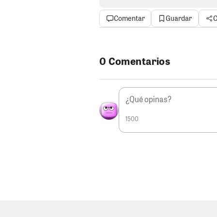
el conchudo protector del ocios
protesta” quería vivir a cuerpo d
Comentar
Guardar
C
raza!
CON TODA LA CONFIANZA..
Po
Washington Sotelo quien ya esta
0 Comentarios
simbólico. El ex consejero Chinc
Gobernador a diferencia de su a
al Tío Rocky apoyando una patraña
goleada. Este acto desleal debe 
con hambre de poder. No siempre 
1500
VICEGOBERNADOR ES NO TER
gran mayoría de vicegobernadore
hacemos un repaso desde el 2003
autoridades por voto popular só
Eddy García Mendoza quien acom
Yamashiro Oré quien secundo al 
vicegobernadores dejaron el car