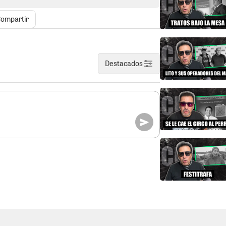
ologo dueño de la página troll “Marcona
e rey con la plata del estado, ¡qué buena
ompartir
r fin juramento el nuevo vicegobernador
ba en funciones pero aún faltaba este acto
Destacados
hano tiene toda la confianza del
ntesora quien le quizo dar golpe de estado
 donde ella fue la tonta útil y perdió por
servir como ejemplo para aquellos políticos
el mal triunfa en política.
MINAN GESTIÓN.
Por una u otra razón la
s regionales no terminaron gestión. Si
 año que por primera se eligieron a estas
lo dos completaron periodo. Ellos son :
pañó a Ceviche Tello. Otro fue José
inefable de Fernando Cilloniz. Los demás
go antes de terminar el periodo de 4 años