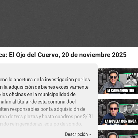
ca: El Ojo del Cuervo, 20 de noviembre 2025
enó la apertura de la investigación por los
en la adquisición de bienes excesivamente
las oficinas en la municipalidad de
alan al titular de esta comuna Joel
lten responsables por la adquisición de
ama de tres plazas y hasta cuadros por S/ 31
rido refrigeradoras, equipo de sonido,
n sensor, macetas, sobrevaloradas. En fin
Descripción