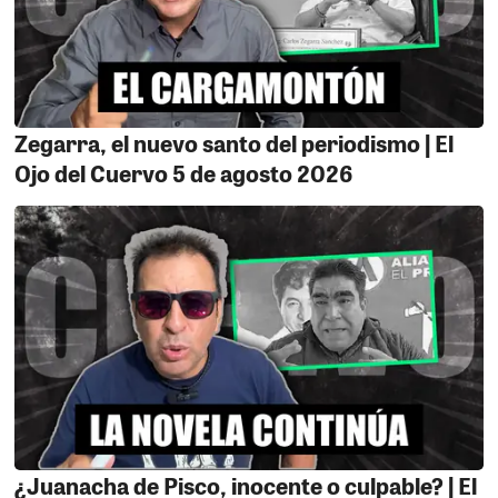
gente el que lo amedrentaba pudo mas, tumbaron
árboles destruyeron plantas sin que nadie intervenga a
su favor, ya presentó la denuncia correspondiente por
el abuso cometido y espera se haga justicia y alguien
pueda responder por los daños ocasionados.
Zegarra, el nuevo santo del periodismo | El
Ojo del Cuervo 5 de agosto 2026
ALCALDE FANTASMA.
Luego del abuso del
procurador don Eliseo Acuña se dirigió hasta la oficina
de la municipalidad con la finalidad de conversar con el
alcalde y buscar alguna solución la secretaria de Jorge
Bravo de inmediato le pidió su número tomo nota de la
queja y prometió llamarlo y por fin puede brindar su
queja ante la primera autoridad pero hasta del día de
hoy (pese a reiteradas insistencia) hasta el día hoy no
recibió llamada alguna su frustración crece y no
entiende como él paga puntualmente su predio a la
comuna demostrando respeto pero a la municipalidad
parece importarle en lo más mínimo. ¡¡¡Qué tal raza!!!
¿Juanacha de Pisco, inocente o culpable? | El