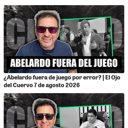
producción legislativa ha sido intrascendente y su
accionar ha estado marcado únicamente por intereses
personales y de grupo. El pueblo tiene la palabra:
castigarlos con su voto.
LA INVASIÓN.
Eliseo Enrique Acuña Pacheco es un
poblador se queja del abuso de autoridad que sufrió
por parte del procurador de la comuna Nasqueña,,
resulta que el día El 23 de marzo llegaron hasta su
propiedad que colinda con el tío Ajá el funcionario Vilca
Rojas Julio Enrique que se desempañaba como
procurador de la comuna acompañado de tres
¿Abelardo fuera de juego por error? | El Ojo
miembros de la policía Nacional y de aproximadamente
del Cuervo 7 de agosto 2026
de 70 personas entre peruanos y extranjeros a invadir
su propiedad con el argumento de la recuperación de
espacios público, pese a que el quejoso demostró con
documentos en mano que propietario y cuenta con
título de propiedad inscrito en registros públicos, pero
al parecer de nada le sirvió ya que la superioridad de