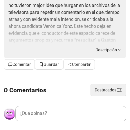
no tuvieron mejor idea que hurgar en los archivos de la
televisora para repetir un comentario en el que, tiempo
atrás y con evidente mala intención, se criticaba a la
ahora candidata Verónica Yonz. Este hecho deja en
evidencia que el conductor de este espacio carece de
argumentos propios y recurre a “resucitar” a Gastón
para intentar sostener una postura claramente
Descripción
direccionada por terceros, cuyo objetivo sería
desacreditar a la aspirante a la Cámara de Diputados.
Comentar
Guardar
Compartir
CRUCIFÍQUENLOS EN LAS URNAS.
Nuestro espacio
quedaría corto para enumerar a todos los candidatos
por los que no se debería votar; sin embargo,
0 Comentarios
Destacados
mencionaremos tres nombres de este inefable
Congreso que hoy pretenden repetir el plato y seguir
aferrados a la mamadera estatal. José Luis Elías, Jorge
Marticorena y Raúl Huamán deben ser rechazados en
las urnas por los votantes el próximo 12 de abril. Su