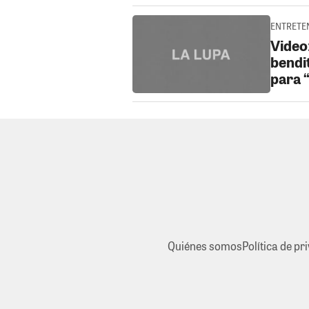
ENTRETEN
Video
bendit
para 
Quiénes somos
Política de pr