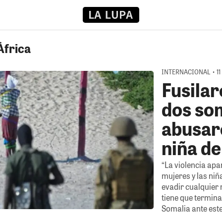
África
INTERNACIONAL • 11
Fusilar
dos so
abusar
niña de
“La violencia ap
mujeres y las ni
evadir cualquier 
tiene que termina
Somalia ante est