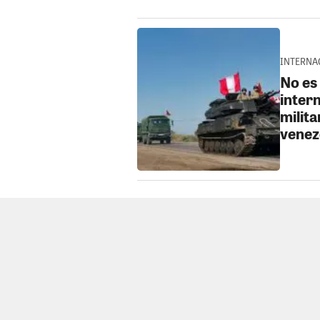
INTERNAC
No es
intern
milita
venez