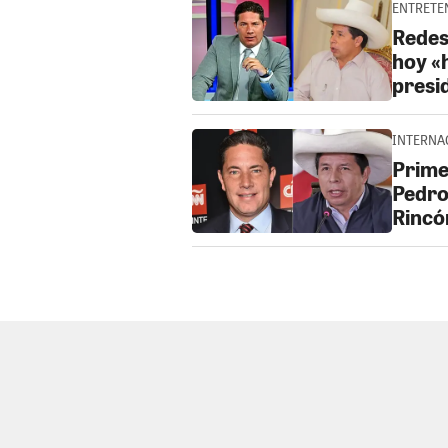
ENTRETEN
Redes
hoy «h
presid
INTERNAC
Prime
Pedro
Rincó