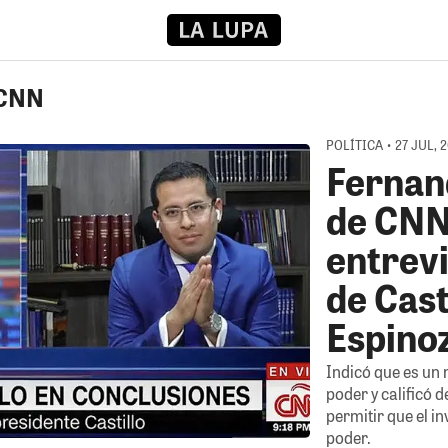
 CNN
POLÍTICA • 27 JUL, 
Fernan
de CNN
entrevi
de Cast
Espino
Indicó que es un 
poder y calificó 
permitir que el i
poder.