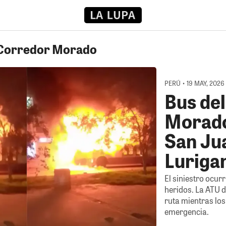
e Corredor Morado
PERÚ • 19 MAY, 2026
Bus de
Morado
San Ju
Luriga
El siniestro ocurr
heridos. La ATU 
ruta mientras lo
emergencia.