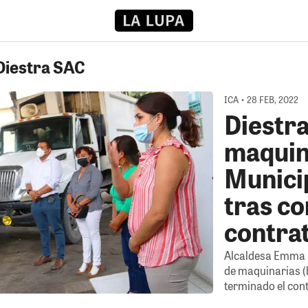
 Diestra SAC
ICA • 28 FEB, 2022
Diestr
maquina
Municip
tras co
contra
Alcaldesa Emma M
de maquinarias (
terminado el con