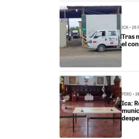
ICA • 28 
Tras 
el co
PERÚ • 24
Ica: 
munici
despe