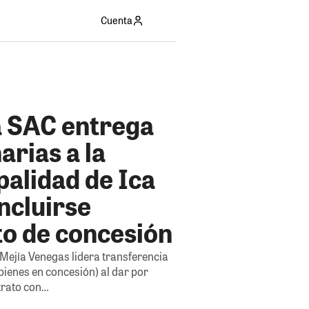
Cuenta
a SAC entrega
rias a la
alidad de Ica
ncluirse
to de concesión
ejía Venegas lidera transferencia
bienes en concesión) al dar por
trato con…