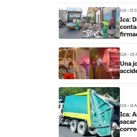
ICA • 12 
Ica: 
conta
firma
ICA • 28 
Una jo
accid
ICA • 14 
Ica: A
sacar
corre