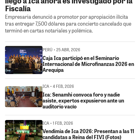
llegó a Ica ahora es investigado por la
Fiscalía
Empresaria denunció a promotor por apropiación ilícita
tras entregar 7,500 dólares para concierto cancelado que
terminó en cartas notariales y polémica.
PERÚ • 25 ABR, 2026
Caja Ica participó en el Seminario
Internacional de Microfinanzas 2026 en
Arequipa
ICA • 4 FEB, 2026
Ica: Senamhi convoca foro y nadie
asiste, expertos expusieron ante un
auditorio vacío
ICA • 1 FEB, 2026
Vendimia de Ica 2026: Presentan a las 11
candidatas a Reina del FIVI (Fotos)