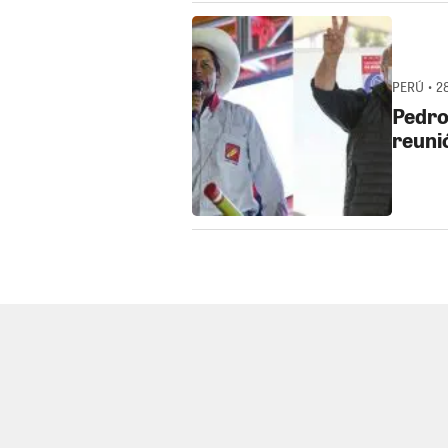
PERÚ • 28
Pedro
reuni