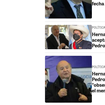
fecha
POLÍTICA
Herna
acept
Pedro
POLÍTICA 
Herna
Pedro 
“obse
el me