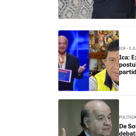
ICA • 5 J
Ica: 
postul
parti
POLÍTICA 
De Sot
debat