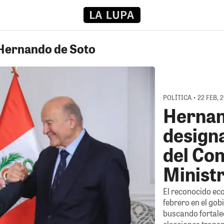
 Hernando de Soto
POLÍTICA • 22 FEB, 
Hernan
design
del Con
Minist
El reconocido ec
febrero en el gob
buscando fortalec