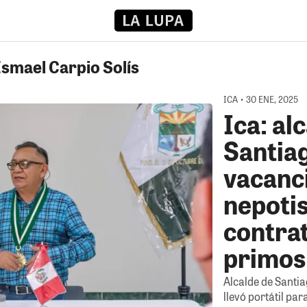
Ismael Carpio Solís
ICA • 30 ENE, 2025
Ica: al
Santiag
vacanc
nepoti
contrat
primos
Alcalde de Santiag
llevó portátil pa