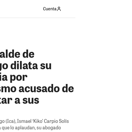
Cuenta
calde de
o dilata su
ia por
smo acusado de
ar a sus
o (Ica), Ismael ‘Kiko’ Carpio Solís
ra que lo aplaudan, su abogado