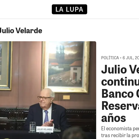
Julio Velarde
POLÍTICA • 6 JUL, 2
Julio V
continu
Banco 
Reserv
años
El economista pe
tras recibir la p