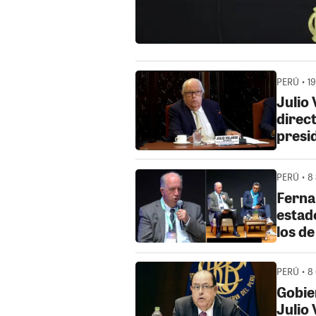
PERÚ • 19
Julio 
direc
presi
PERÚ • 8 
Ferna
estad
los de
PERÚ • 8 
Gobier
Julio