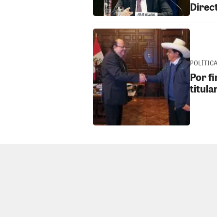
Direc
POLÍTICA 
Por fi
titula