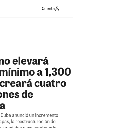
Cuenta
no elevará
 mínimo a 1,300
 creará cuatro
ones de
a
r Cuba anunció un incremento
tapas, la reestructuración de
as medidas para combatir la