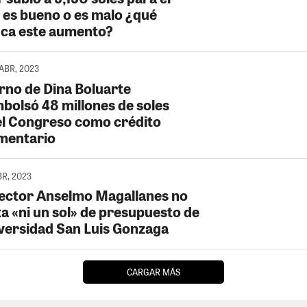
 es bueno o es malo ¿qué
fica este aumento?
 ABR, 2023
rno de Dina Boluarte
bolsó 48 millones de soles
el Congreso como crédito
mentario
BR, 2023
Rector Anselmo Magallanes no
ta «ni un sol» de presupuesto de
iversidad San Luis Gonzaga
CARGAR MÁS