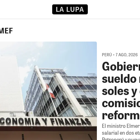
 MEF
PERÚ • 7 AGO, 2026
Gobier
sueldo
soles y
comisi
reform
El ministro Elme
salarial en dos e
Petroperú y nuev