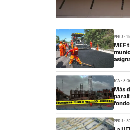
PERÚ • 15
MEF t
munic
asign
ICA • 8 O
Más d
parali
fondo
PERÚ • 30
La UIT