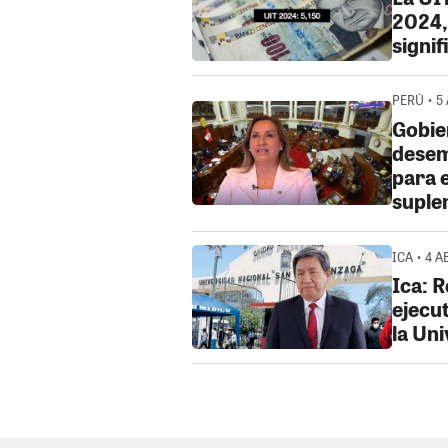
2024,
signi
PERÚ • 5
Gobie
desem
para 
suple
ICA • 4 A
Ica: 
ejecu
la Un