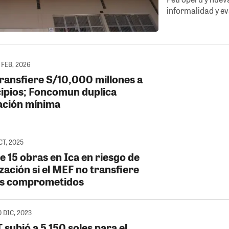
informalidad y ev
 FEB, 2026
ransfiere S/10,000 millones a
ipios; Foncomun duplica
ación mínima
CT, 2025
e 15 obras en Ica en riesgo de
zación si el MEF no transfiere
s comprometidos
 DIC, 2023
 subió a 5,150 soles para el