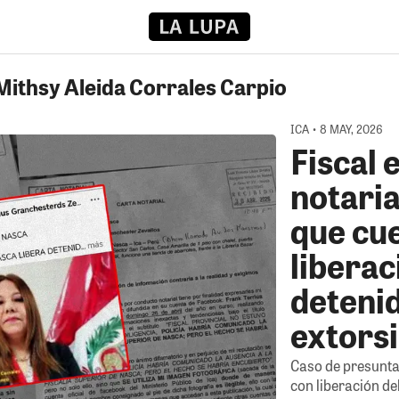
Mithsy Aleida Corrales Carpio
ICA • 8 MAY, 2026
Fiscal 
notaria
que cu
liberac
deteni
extors
Caso de presunta
con liberación de