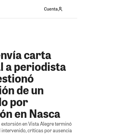
Cuenta
envía carta
l a periodista
estionó
ión de un
do por
ión en Nasca
 extorsión en Vista Alegre terminó
l intervenido, críticas por ausencia