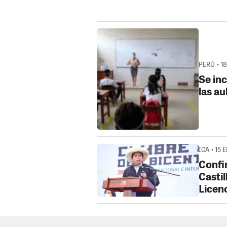
PERÚ • 18
Se in
las au
ICA • 15 
Confi
Castil
Licen