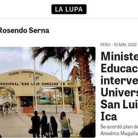
 Rosendo Serna
PERÚ • 10 MAY, 2022
Ministe
Educaci
interve
Univer
San Lu
Ica
Se acordó plan de
Anselmo Magallan